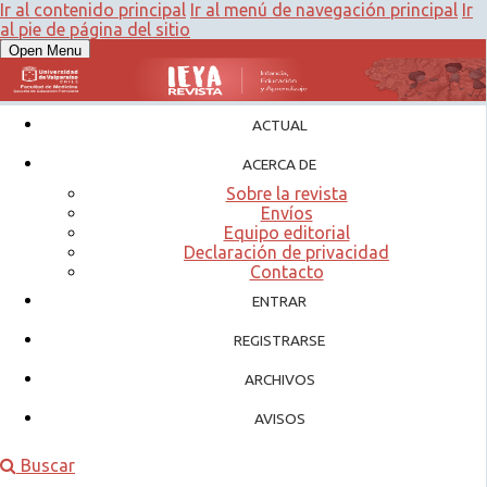
Ir al contenido principal
Ir al menú de navegación principal
Ir
al pie de página del sitio
Open Menu
ACTUAL
ACERCA DE
Sobre la revista
Envíos
Equipo editorial
Declaración de privacidad
Contacto
ENTRAR
REGISTRARSE
ARCHIVOS
AVISOS
Buscar