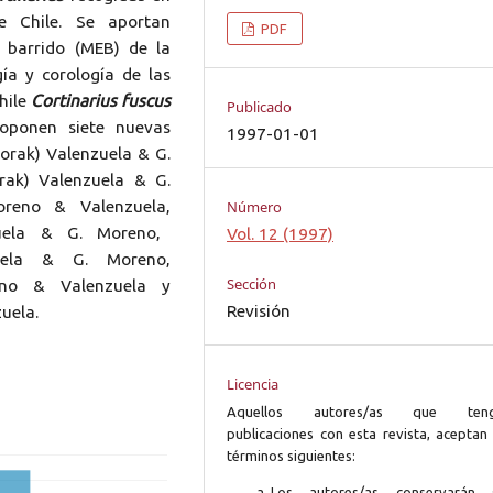
 Chile. Se aportan
PDF
e barrido (MEB) de la
ía y corología de las
hile
Cortinarius fuscus
Publicado
oponen siete nuevas
1997-01-01
orak) Valenzuela & G.
ak) Valenzuela & G.
Número
reno & Valenzuela,
uela & G. Moreno,
Vol. 12 (1997)
uela & G. Moreno,
Sección
no & Valenzuela y
Revisión
uela.
Licencia
Aquellos autores/as que ten
publicaciones con esta revista, aceptan 
términos siguientes:
Los autores/as conservarán 