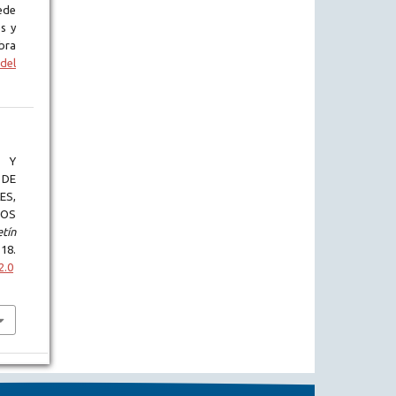
ede
s y
bra
del
) Y
 DE
S,
VOS
tín
8.
2.0