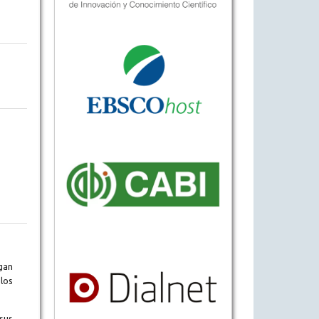
gan
los
sus