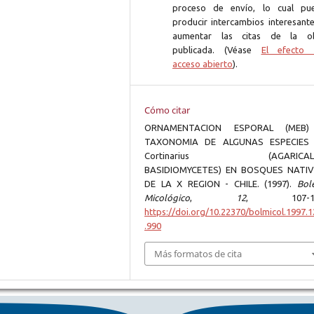
proceso de envío, lo cual pu
producir intercambios interesante
aumentar las citas de la o
publicada. (Véase
El efecto 
acceso abierto
).
Cómo citar
ORNAMENTACION ESPORAL (MEB
TAXONOMIA DE ALGUNAS ESPECIES
Cortinarius (AGARICALE
BASIDIOMYCETES) EN BOSQUES NATI
DE LA X REGION - CHILE. (1997).
Bole
Micológico
,
12
, 107-11
https://doi.org/10.22370/bolmicol.1997.1
.990
Más formatos de cita