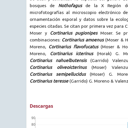
bosques de
Nothofagus
de la X Región de
microfotografías al microscopio electrónico d
ornamentación esporal y datos sobre la ecolog
especies citadas. Se citan por primera vez para C
Moser y
Cortinarius pugionipes
Moser. Se pr
combinaciones:
Cortinarius amoenus
(Moser & H
Moreno,
Cortinarius flavofucatus
(Moser & Hor
Moreno,
Cortinarius icterinus
(Horak) G. Mo
Cortinarius nahuelbutensis
(Garrido) Valenz
Cortinarius oliveoicterinus
(Moser) Valenz
Cortinarius semipellucidus
(Moser) G. More
Cortinarius teresse
(Garrido) G. Moreno & Valenz
Descargas