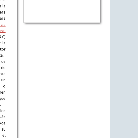
a la
era
tará
ncia
ive
.0)
 la
tor
ta.
ros
 de
obra
 un
l o
en
que
.
los
vés
vos
 su
 el