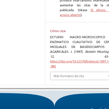
producir intercambios interesante
aumentar las citas de la o
publicada. (Véase
El efecto 
acceso abierto
).
Cómo citar
ESTUDIO MACRO-MICROSCOPICO
ENZIMATICO CUALITATIVO DE CE
MICELIALES DE BASIDIOCARPOS
AGARICALES .I. (1997).
Boletín Micológ
12
, 63-73
https://doi.org/10.22370/bolmicol.1997.1
.982
Más formatos de cita