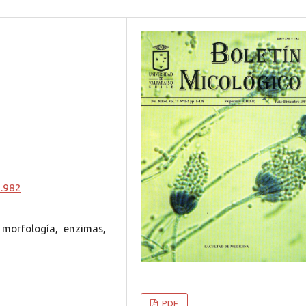
0.982
, morfología, enzimas,
PDF