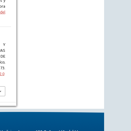
s y
bra
del
 Y
PAS
 DE
ico
,
.
2.0