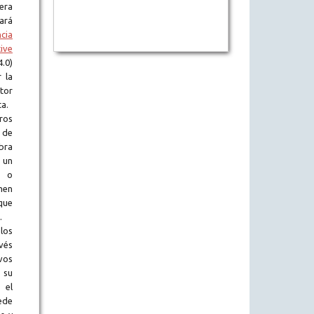
era
tará
ncia
ive
.0)
 la
tor
ta.
ros
 de
obra
 un
l o
en
que
.
los
vés
vos
 su
 el
ede