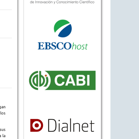
gan
los
sus
a la