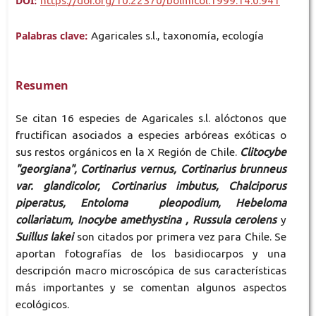
DOI:
https://doi.org/10.22370/bolmicol.1999.14.0.941
Palabras clave:
Agaricales s.l., taxonomía, ecología
Resumen
Se citan 16 especies de Agaricales s.l. alóctonos que
fructifican asociados a especies arbóreas exóticas o
sus restos orgánicos en la X Región de Chile.
Clitocybe
"georgiana", Cortinarius vernus, Cortinarius brunneus
var. glandicolor, Cortinarius imbutus, Chalciporus
piperatus, Entoloma pleopodium, Hebeloma
collariatum, Inocybe amethystina , Russula cerolens
y
Suillus lakei
son citados por primera vez para Chile. Se
aportan fotografías de los basidiocarpos y una
descripción macro microscópica de sus características
más importantes y se comentan algunos aspectos
ecológicos.