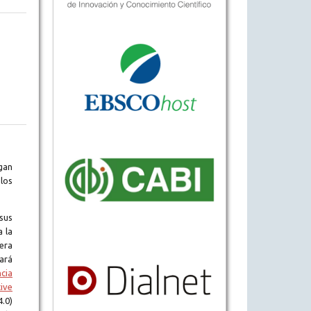
gan
los
sus
a la
era
tará
ncia
ive
.0)