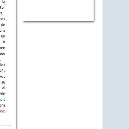
 la
tor
ta.
ros
 de
obra
 un
l o
en
que
.
los
vés
vos
 su
 el
ede
s y
bra
del