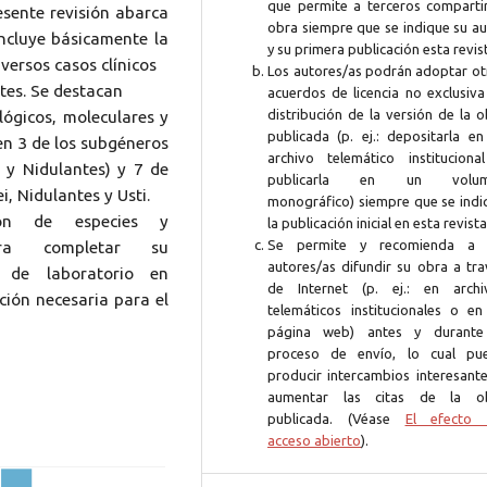
que permite a terceros compartir
resente revisión abarca
obra siempre que se indique su au
ncluye básicamente la
y su primera publicación esta revis
versos casos clínicos
Los autores/as podrán adoptar ot
tes. Se destacan
acuerdos de licencia no exclusiva
distribución de la versión de la 
lógicos, moleculares y
publicada (p. ej.: depositarla en
en 3 de los subgéneros
archivo telemático instituciona
i y Nidulantes) y 7 de
publicarla en un volum
ei, Nidulantes y Usti.
monográfico) siempre que se indi
ción de especies y
la publicación inicial en esta revista
Se permite y recomienda a 
para completar su
autores/as difundir su obra a tra
 de laboratorio en
de Internet (p. ej.: en archi
ción necesaria para el
telemáticos institucionales o en
página web) antes y durante
proceso de envío, lo cual pu
producir intercambios interesante
aumentar las citas de la o
publicada. (Véase
El efecto 
acceso abierto
).