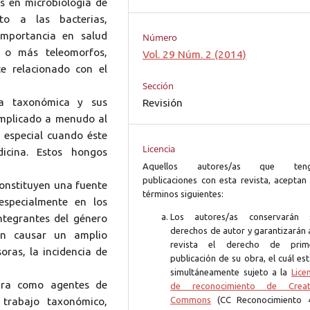
s en microbiología de
to a las bacterias,
importancia en salud
Número
 o más teleomorfos,
Vol. 29 Núm. 2 (2014)
e relacionado con el
Sección
ca taxonómica y sus
Revisión
omplicado a menudo al
 especial cuando éste
Licencia
icina. Estos hongos
Aquellos autores/as que ten
publicaciones con esta revista, aceptan 
constituyen una fuente
términos siguientes:
especialmente en los
Los autores/as conservarán 
integrantes del género
derechos de autor y garantizarán 
den causar un amplio
revista el derecho de prim
ras, la incidencia de
publicación de su obra, el cuál es
simultáneamente sujeto a la
Lice
tura como agentes de
de reconocimiento de Creat
Commons
(CC Reconocimiento 4
 trabajo taxonómico,