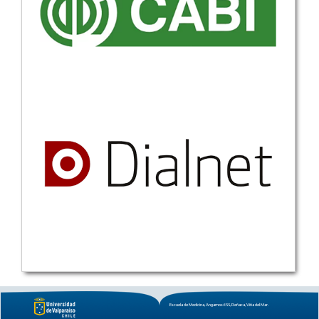
Escuela de Medicina, Angamos 655, Reñaca, Viña del Mar.