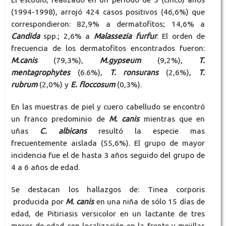
(1994-1998), arrojó 424 casos positivos (46,6%) que
correspondieron: 82,9% a dermatofitos; 14,6% a
Candida
spp.; 2,6% a
Malassezia furfur
. El orden de
frecuencia de los dermatofitos encontrados fueron:
M.canis
(79,3%),
M.gypseum
(9,2%),
T.
mentagrophytes
(6.6%),
T. ronsurans
(2,6%),
T.
rubrum
(2,0%) y
E. floccosum
(0,3%).
En las muestras de piel y cuero cabelludo se encontró
un franco predominio de
M. canis
mientras que en
uñas
C. albicans
resultó la especie mas
frecuentemente aislada (55,6%). El grupo de mayor
incidencia fue el de hasta 3 años seguido del grupo de
4 a 6 años de edad.
Se destacan los hallazgos de: Tinea corporis
producida por
M. canis
en una niña de sólo 15 días de
edad, de Pitiriasis versicolor en un lactante de tres
meses de edad con localización en la frente y mejillas