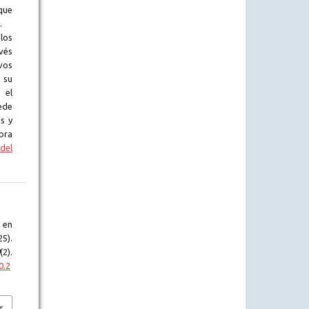
que
.
los
vés
vos
 su
 el
ede
s y
bra
del
 en
5).
(2).
0.2