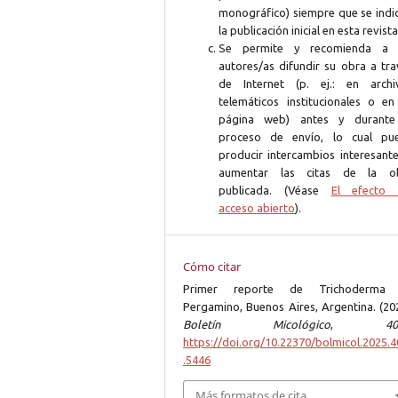
monográfico) siempre que se indi
la publicación inicial en esta revista
Se permite y recomienda a 
autores/as difundir su obra a tra
de Internet (p. ej.: en archi
telemáticos institucionales o en
página web) antes y durante
proceso de envío, lo cual pu
producir intercambios interesante
aumentar las citas de la o
publicada. (Véase
El efecto 
acceso abierto
).
Cómo citar
Primer reporte de Trichoderma
Pergamino, Buenos Aires, Argentina. (202
Boletín Micológico
,
40
https://doi.org/10.22370/bolmicol.2025.4
.5446
Más formatos de cita