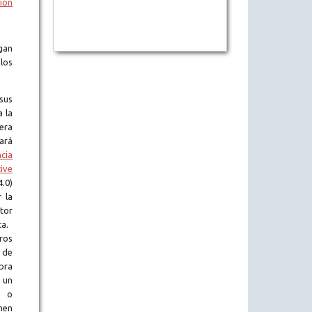
ión
gan
los
sus
a la
era
tará
ncia
ive
.0)
 la
tor
ta.
ros
 de
obra
 un
l o
en