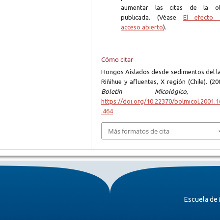
aumentar las citas de la o
publicada. (Véase
El efecto 
acceso abierto
).
Cómo citar
Hongos Aislados desde sedimentos del l
Riñihue y afluentes, X región (Chile). (20
Boletín Micológico
https://doi.org/10.22370/bolmicol.2001.1
.464
Más formatos de cita
Escuela de 