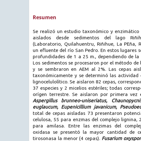
Resumen
Se realizó un estudio taxonómico y enzimático 
aislados desde sedimentos del lago Riñihu
(Laboratorio, Quilahuentru, Riñihue, La PEña, 
un efluente del río San Pedro. En estos lugares
profundidades de 1 a 25 m., dependiendo de la 
Los sedimentos se procesaron por el método de l
y se sembraron en AEM al 2%. Las cepas aisla
taxonómicamente y se determinó las actividad 
lignocelulolítico. Se aislaron 82 cepas, correspo
37 especies y 2 micelios estériles; todas corre
orígen terrestre. Se aislaron por primera vez 
Aspergillus brunneo-uniseriatus, Chaunopycni
euglaucum, Eupenicillium javanicum, Pseudo
total de cepas aisladas 73 presentaron potenci
celulosa, 55 para enzmas del complejo lignina,
para amilasa. Entre las enzimas del complej
oxidasa se presentó la mayor cantidad de ce
tirosonasa la menor (4 cepas).
Fusarium oxyspo