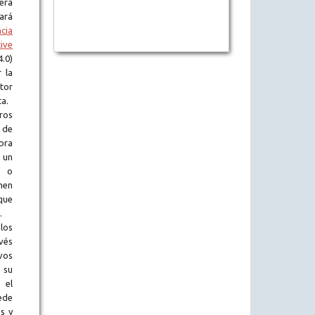
era
tará
ncia
ive
.0)
 la
tor
ta.
ros
 de
obra
 un
l o
en
que
.
los
vés
vos
 su
 el
ede
s y