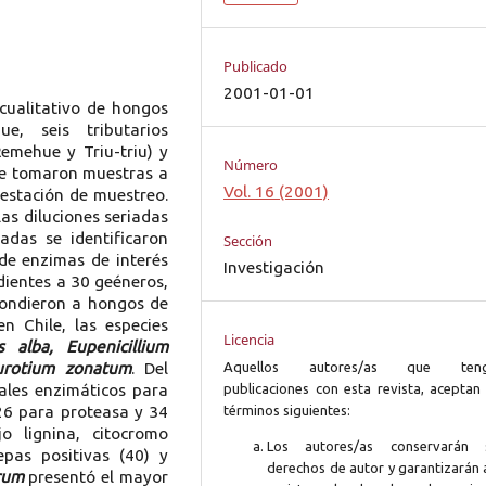
Publicado
2001-01-01
cualitativo de hongos
e, seis tributarios
Remehue y Triu-triu) y
Número
 se tomaron muestras a
Vol. 16 (2001)
estación de muestreo.
as diluciones seriadas
das se identificaron
Sección
de enzimas de interés
Investigación
ndientes a 30 geéneros,
spondieron a hongos de
en Chile, las especies
Licencia
s alba, Eupenicillium
eurotium zonatum
. Del
Aquellos autores/as que ten
ales enzimáticos para
publicaciones con esta revista, aceptan 
 26 para proteasa y 34
términos siguientes:
o lignina, citocromo
Los autores/as conservarán 
pas positivas (40) y
derechos de autor y garantizarán 
rum
presentó el mayor