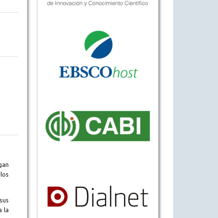
gan
los
sus
a la