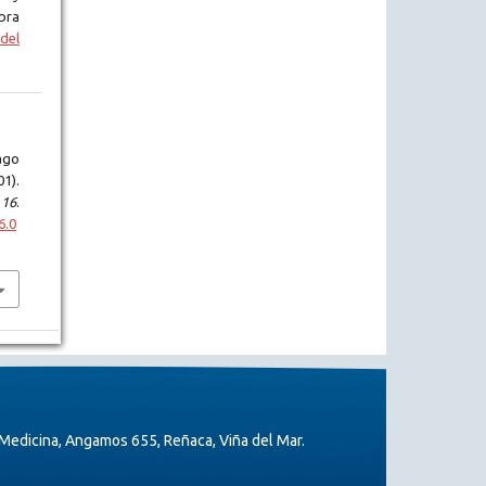
bra
del
ago
01).
,
16
.
6.0
Medicina, Angamos 655, Reñaca, Viña del Mar.