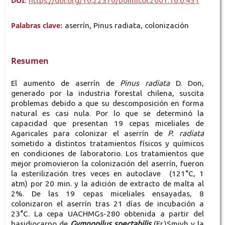
DOI:
https://doi.org/10.22370/bolmicol.2001.16.0.451
Palabras clave:
aserrín, Pinus radiata, colonización
Resumen
El aumento de aserrín de
Pinus radiata
D. Don,
generado por la industria forestal chilena, suscita
problemas debido a que su descomposición en forma
natural es casi nula. Por lo que se determinó la
capacidad que presentan 19 cepas miceliales de
Agaricales para colonizar el aserrín de
P. radiata
sometido a distintos tratamientos físicos y químicos
en condiciones de laboratorio. Los tratamientos que
mejor promovieron la colonización del aserrín, fueron
la esterilización tres veces en autoclave (121°C, 1
atm) por 20 min. y la adición de extracto de malta al
2%. De las 19 cepas miceliales ensayadas, 8
colonizaron el aserrín tras 21 días de incubación a
23°C. La cepa UACHMGs-280 obtenida a partir del
basidiocarpo de
Gymnopilus spectabilis
(Fr.)Smiyh y la