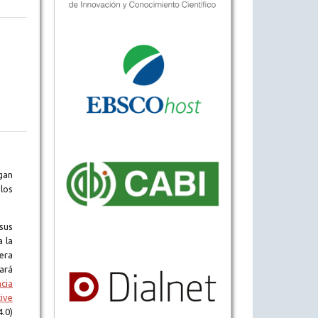
gan
los
sus
a la
era
tará
ncia
ive
.0)