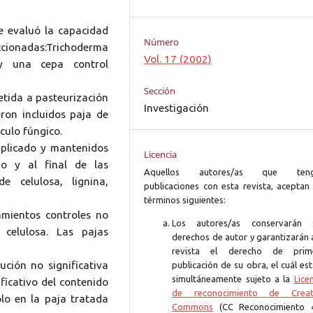
e evaluó la capacidad
Número
onadas:Trichoderma
Vol. 17 (2002)
 y una cepa control
Sección
etida a pasteurización
Investigación
ron incluidos paja de
culo fúngico.
iplicado y mantenidos
Licencia
io y al final de las
Aquellos autores/as que ten
e celulosa, lignina,
publicaciones con esta revista, aceptan 
términos siguientes:
tamientos controles no
Los autores/as conservarán 
 celulosa. Las pajas
derechos de autor y garantizarán 
revista el derecho de prim
ción no significativa
publicación de su obra, el cuál es
simultáneamente sujeto a la
Lice
ficativo del contenido
de reconocimiento de Creat
ólo en la paja tratada
Commons
(CC Reconocimiento 4