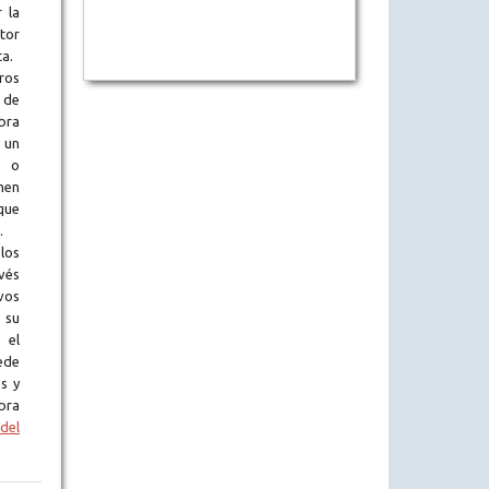
 la
tor
ta.
ros
 de
obra
 un
l o
en
que
.
los
vés
vos
 su
 el
ede
s y
bra
del