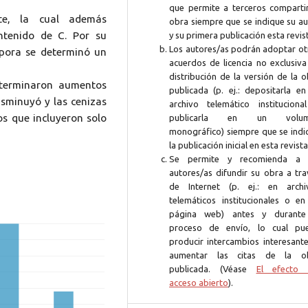
que permite a terceros compartir
nte, la cual además
obra siempre que se indique su au
ontenido de C. Por su
y su primera publicación esta revis
Los autores/as podrán adoptar ot
spora se determinó un
acuerdos de licencia no exclusiva
distribución de la versión de la 
eterminaron aumentos
publicada (p. ej.: depositarla en
disminuyó y las cenizas
archivo telemático instituciona
os que incluyeron solo
publicarla en un volum
monográfico) siempre que se indi
la publicación inicial en esta revista
Se permite y recomienda a 
autores/as difundir su obra a tra
de Internet (p. ej.: en archi
telemáticos institucionales o en
página web) antes y durante
proceso de envío, lo cual pu
producir intercambios interesante
aumentar las citas de la o
publicada. (Véase
El efecto 
acceso abierto
).