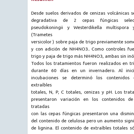
Desde suelos derivados de cenizas volcánicas s
degradativa de 2 cepas fúngicas selecci
pseudokoningii y Westerdikella multispora
(Trametes
versicolor ) sobre paja de trigo previamente som
y con adición de NH4NO3.. Como controles fue
trigo y paja de trigo más NH4NO3, ambas sin inó
Todos los tratamientos fueron realizados en tr
durante 60 días en un invernadero. Al inic
incubaciones se determinó los contenidos d
extraíbles
totales, N, P, C totales, cenizas y pH. Los tra
presentaron variación en los contenidos de
tratadas
con las cepas fúngicas presentaron una disminu
del contenido de celulosa pero un aumento signi
de lignina. El contenido de extraíbles totales s