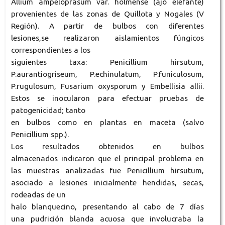
Allium ampeloprasum var. holmense (ajo elefante)
provenientes de las zonas de Quillota y Nogales (V
Región). A partir de bulbos con diferentes
lesiones,se realizaron aislamientos fúngicos
correspondientes a los
siguientes taxa: Penicillium hirsutum,
P.aurantiogriseum, P.echinulatum, P.funiculosum,
P.rugulosum, Fusarium oxysporum y Embellisia allii.
Estos se inocularon para efectuar pruebas de
patogenicidad; tanto
en bulbos como en plantas en maceta (salvo
Penicillium spp.).
Los resultados obtenidos en bulbos
almacenados indicaron que el principal problema en
las muestras analizadas fue Penicillium hirsutum,
asociado a lesiones inicialmente hendidas, secas,
rodeadas de un
halo blanquecino, presentando al cabo de 7 días
una pudrición blanda acuosa que involucraba la