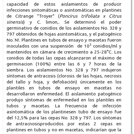
capacidad de estos aislamientos de producir
infecciones sintomáticas o asintomáticas en plantines
de Citrange "Troyer" (
Poncirus trifoliata x Citrus
sinensis
) y C. limon,. Se determinó el poder
germinativo de conidios de los aislamientos No. 328 y
797 obtenidos de hojas asintomáticas, y el patogénico
No. N!. Plantines en tubos de ensayo y macetas fueron
5
inoculados con una suspensión de 10
conidios/ml y
mantenidos en cámara de crecimiento a 25-28°C. Los
conidios de todas las cepas alcanzaron el máximo de
germinacion (100%) entre las 6 y 7 horas de la
siembra. Los aislamientos No. 328 y 797 indujeron
síntomas de antracosis (clorosis de las hojas, necrosis
del tallo y hoja, y defoliación) únicamente en los
plantiles en tubos de ensayo en macetas no
desarrollaron enfermedad. El aislamiento patogénico
produjo síntomas de enfermedad en los plantiles en
tubos y macetas. La frecuencia de infección
asintomática de los plantinesen tubo de ensayo fue
del 12,5% para las cepas No. 328 y 797. Los síntomas
de antracnosisproducidos por estas 2 cepas en
plantines en tubos y no en macetas, indicarían que la