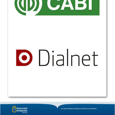
Escuela de Medicina, Angamos 655, Reñaca, Viña del Mar.