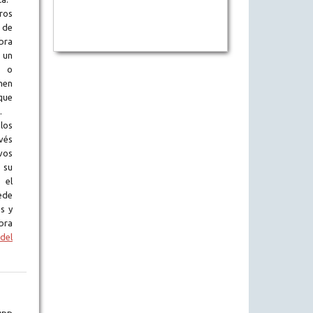
ros
 de
obra
 un
l o
en
que
.
los
vés
vos
 su
 el
ede
s y
bra
del