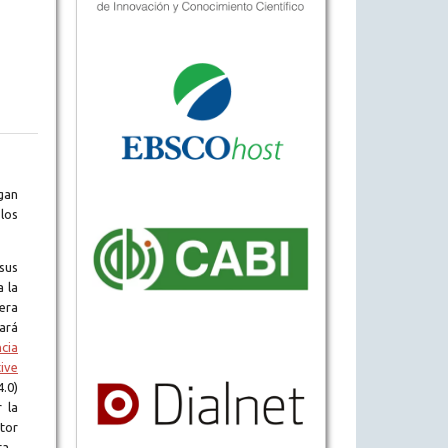
gan
los
sus
a la
era
tará
ncia
ive
.0)
 la
tor
ta.