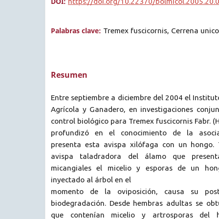
DOI:
https://doi.org/10.22370/bolmicol.2005.20.
Palabras clave:
Tremex fuscicornis, Cerrena unicol
Resumen
Entre septiembre a diciembre del 2004 el Instituto
Agrícola y Ganadero, en investigaciones conjun
control biológico para Tremex fuscicornis Fabr. (H
profundizó en el conocimiento de la asocia
presenta esta avispa xilófaga con un hongo. T
avispa taladradora del álamo que presen
micangiales el micelio y esporas de un hon
inyectado al árbol en el
momento de la oviposición, causa su post
biodegradación. Desde hembras adultas se obt
que contenían micelio y artrosporas del 