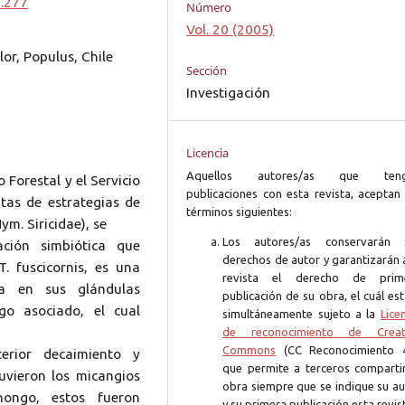
0.277
Número
Vol. 20 (2005)
or, Populus, Chile
Sección
Investigación
Licencia
Aquellos autores/as que ten
 Forestal y el Servicio
publicaciones con esta revista, aceptan 
tas de estrategias de
términos siguientes:
ym. Siricidae), se
Los autores/as conservarán 
ción simbiótica que
derechos de autor y garantizarán 
. fuscicornis, es una
revista el derecho de prim
ta en sus glándulas
publicación de su obra, el cuál es
go asociado, el cual
simultáneamente sujeto a la
Lice
de reconocimiento de Creat
Commons
(CC Reconocimiento 4
erior decaimiento y
que permite a terceros compartir
uvieron los micangios
obra siempre que se indique su au
hongo, estos fueron
y su primera publicación esta revis