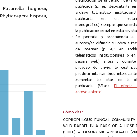
distribución de la versión de la 
publicada (p. ej.: depositarla en
Fusariella hughesii,
archivo telemático instituciona
 Rhytidospora bispora,
publicarla en un volum
monográfico) siempre que se indi
la publicación inicial en esta revista
Se permite y recomienda a 
autores/as difundir su obra a tra
de Internet (p. ej.: en archi
telemáticos institucionales o en
página web) antes y durante
proceso de envío, lo cual pu
producir intercambios interesante
aumentar las citas de la o
publicada. (Véase
El efecto 
acceso abierto
).
Cómo citar
COPROPHILOUS FUNGAL COMMUNITY
WILD RABBIT IN A PARK OF A HOSPI
(CHILE): A TAXONOMIC APPROACH. (200