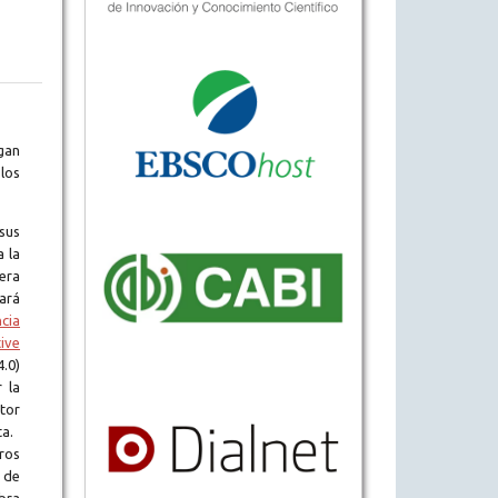
gan
los
sus
a la
era
tará
ncia
ive
.0)
 la
tor
ta.
ros
 de