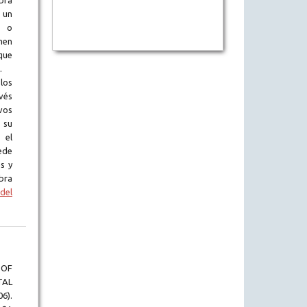
obra
 un
l o
en
que
.
los
vés
vos
 su
 el
ede
s y
bra
del
 OF
TAL
6).