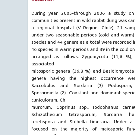
During year 2005-through 2006 a study on 
communities present in wild rabbit dung was carr
a regional hospital (V Region, Chile), 21 sa
under two seasonable periods (cold and warm) b
species and 44 genera as a total were recorded i
46 species in warm periods and 39 in the cold o
arranged as follows: Zygomycota (11,6 %),
associated
mitosporic genera (36,8 %) and Basidiomycota
genera having the highest occurrence we
Saccobolus and Sordaria (3) Podospora,
Sporormiella (2). Constant and dominant spec
cuniculorum, Ch.
murorum, Coprinus spp., Iodophanus carneu
Schizothecium tetrasporum, Sordaria hu
teretispora and Stilbella fimetaria. Under 
focused on the majority of meiosporic fung