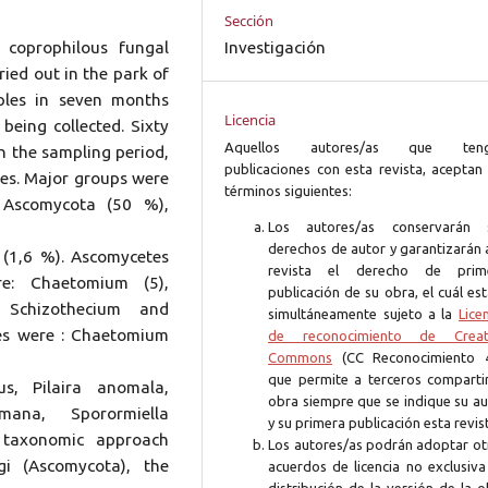
Sección
coprophilous fungal
Investigación
ied out in the park of
mples in seven months
Licencia
eing collected. Sixty
Aquellos autores/as que ten
n the sampling period,
publicaciones con esta revista, aceptan 
nes. Major groups were
términos siguientes:
 Ascomycota (50 %),
Los autores/as conservarán 
derechos de autor y garantizarán 
 (1,6 %). Ascomycetes
revista el derecho de prim
re: Chaetomium (5),
publicación de su obra, el cuál es
 Schizothecium and
simultáneamente sujeto a la
Lice
ies were : Chaetomium
de reconocimiento de Creat
Commons
(CC Reconocimiento 4
que permite a terceros compartir
s, Pilaira anomala,
obra siempre que se indique su au
mana, Sporormiella
y su primera publicación esta revis
a taxonomic approach
Los autores/as podrán adoptar ot
i (Ascomycota), the
acuerdos de licencia no exclusiva