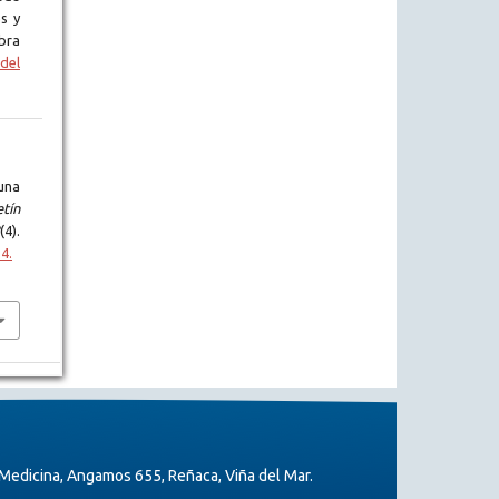
s y
bra
del
una
tín
(4).
4.
Medicina, Angamos 655, Reñaca, Viña del Mar.