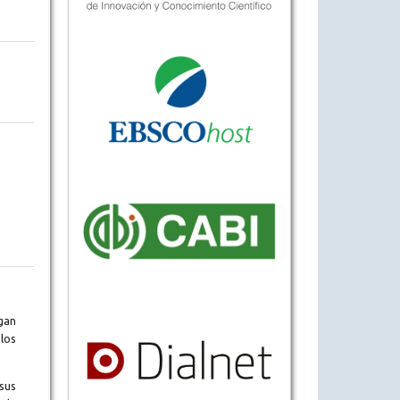
gan
los
sus