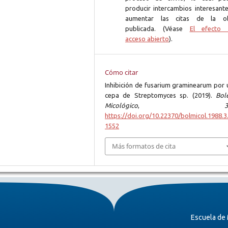
producir intercambios interesante
aumentar las citas de la o
publicada. (Véase
El efecto 
acceso abierto
).
Cómo citar
Inhibición de fusarium graminearum por 
cepa de Streptomyces sp. (2019).
Bole
Micológico
,
3
https://doi.org/10.22370/bolmicol.1988.3.
1552
Más formatos de cita
Escuela de 