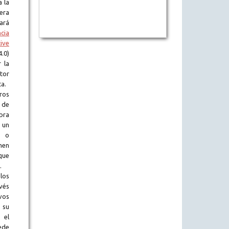
a la
era
tará
ncia
ive
.0)
 la
tor
ta.
ros
 de
obra
 un
l o
en
que
.
los
vés
vos
 su
 el
ede