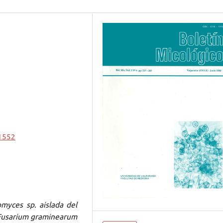
.1552
myces sp. aislada del
e Fusarium graminearum