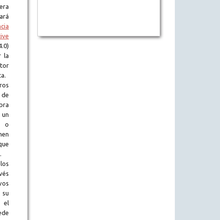
era
tará
ncia
ive
.0)
 la
tor
ta.
ros
 de
obra
 un
l o
en
que
.
los
vés
vos
 su
 el
ede