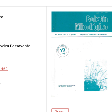
to
iveira Passavante
.1462
a
PDF