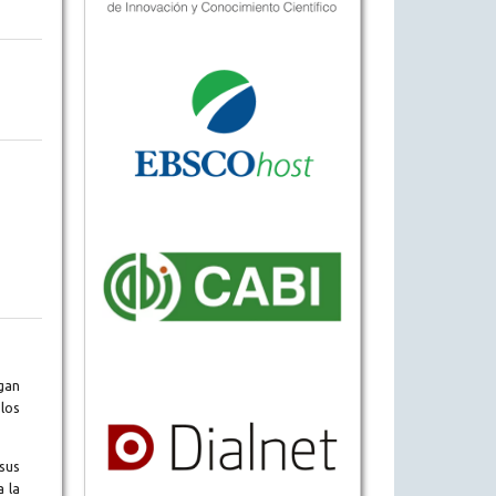
gan
los
sus
a la