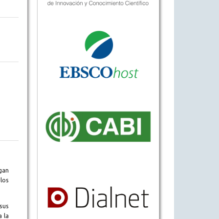
gan
los
sus
a la