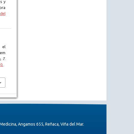
s y
bra
del
 el
gem
o
,
7
.
0.
Medicina, Angamos 655, Reñaca, Viña del Mar.