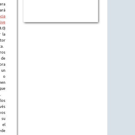
era
tará
ncia
ive
.0)
 la
tor
ta.
ros
 de
obra
 un
l o
en
que
.
los
vés
vos
 su
 el
ede