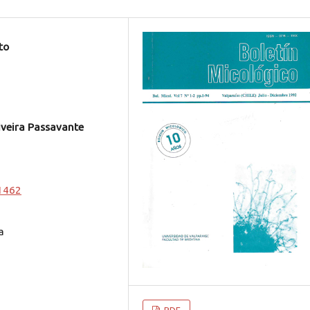
to
iveira Passavante
.1462
a
PDF