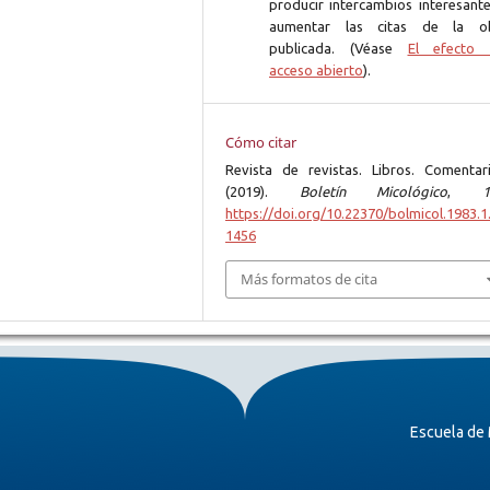
producir intercambios interesante
aumentar las citas de la o
publicada. (Véase
El efecto 
acceso abierto
).
Cómo citar
Revista de revistas. Libros. Comentari
(2019).
Boletín Micológico
,
1
https://doi.org/10.22370/bolmicol.1983.1.
1456
Más formatos de cita
Escuela de 