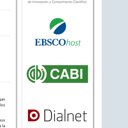
gan
los
sus
a la