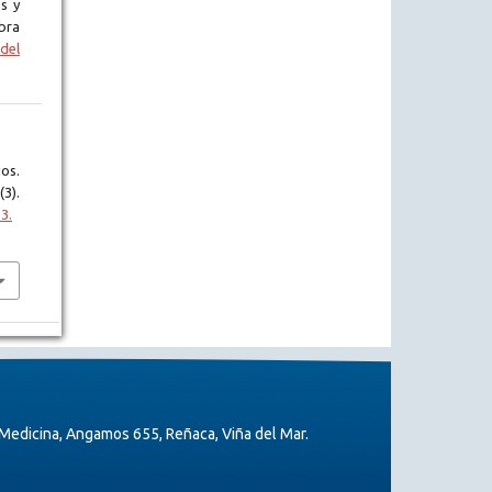
s y
bra
del
os.
(3).
3.
Medicina, Angamos 655, Reñaca, Viña del Mar.