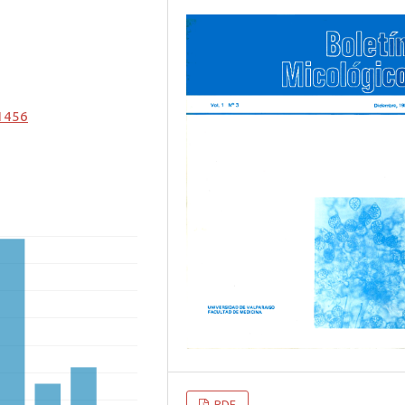
.1456
PDF