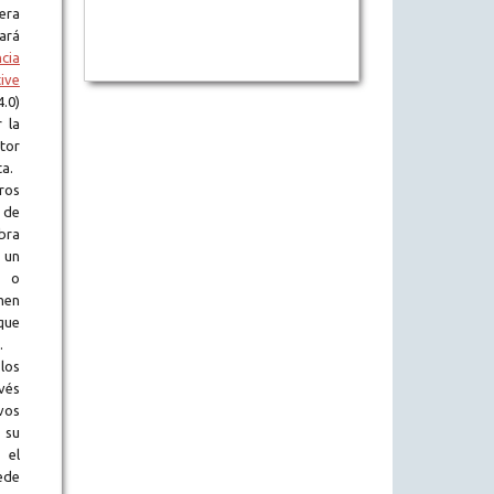
era
tará
ncia
ive
.0)
 la
tor
ta.
ros
 de
obra
 un
l o
en
que
.
los
vés
vos
 su
 el
ede