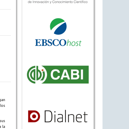
gan
los
sus
a la