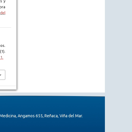
s y
bra
del
os.
(1).
1.
Medicina, Angamos 655, Reñaca, Viña del Mar.