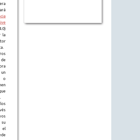
era
tará
ncia
ive
.0)
 la
tor
ta.
ros
 de
obra
 un
l o
en
que
.
los
vés
vos
 su
 el
ede