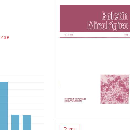
.1439
PDF