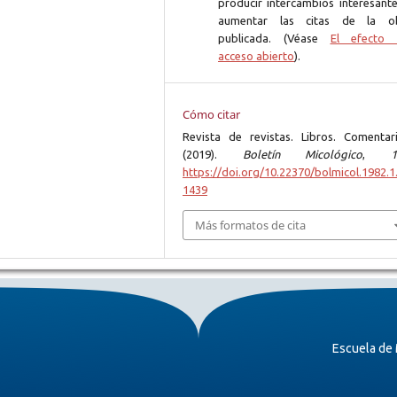
producir intercambios interesante
aumentar las citas de la o
publicada. (Véase
El efecto 
acceso abierto
).
Cómo citar
Revista de revistas. Libros. Comentari
(2019).
Boletín Micológico
,
1
https://doi.org/10.22370/bolmicol.1982.1.
1439
Más formatos de cita
Escuela de 