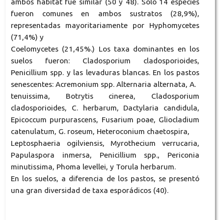
ambos habitat fue similar (50 y 48). Solo 14 especies
fueron comunes en ambos sustratos (28,9%),
representadas mayoritariamente por Hyphomycetes
(71,4%) y
Coelomycetes (21,45%.) Los taxa dominantes en los
suelos fueron: Cladosporium cladosporioides,
Penicillium spp. y las levaduras blancas. En los pastos
senescentes: Acremonium spp. Alternaria alternata, A.
tenuissima, Botrytis cinerea, Cladosporium
cladosporioides, C. herbarum, Dactylaria candidula,
Epicoccum purpurascens, Fusarium poae, Gliocladium
catenulatum, G. roseum, Heteroconium chaetospira,
Leptosphaeria ogilviensis, Myrothecium verrucaria,
Papulaspora inmersa, Penicillium spp., Periconia
minutissima, Phoma levellei, y Torula herbarum.
En los suelos, a diferencia de los pastos, se presentó
una gran diversidad de taxa esporádicos (40).