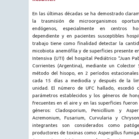
En las últimas décadas se ha demostrado clarame
la trasmisión de microorganismos oportu
endógenos, especialmente en centros hosp
dependiente y en pacientes susceptibles hospit
trabajo tiene como finalidad detectar la canti
micobiota anemófila y de superficies presente e
Intensiva (UTI) del hospital Pediátrico "Juan Pa
Corrientes (Argentina), mediante un Colector
método del hisopo, en 2 períodos estacionales
cada 15 días a mediodía y después de la lim
unidad. El número de UFC hallado, escedió c
parámetros establecidos y los géneros de hon
frecuentes en el aire y en las superficies fueron
géneros: Cladosporium, Penicillium y Asper
Acremonium, Fusarium, Curvularia y Chryson
integrantes son considerados como patóg
productores de toxinas como: Aspergillus fumigatu