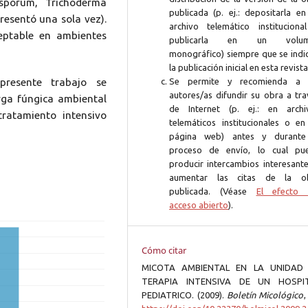
sporum, Trichoderma
publicada (p. ej.: depositarla en
resentó una sola vez).
archivo telemático instituciona
eptable en ambientes
publicarla en un volum
monográfico) siempre que se indi
la publicación inicial en esta revista
presente trabajo se
Se permite y recomienda a 
autores/as difundir su obra a tra
arga fúngica ambiental
de Internet (p. ej.: en archi
ratamiento intensivo
telemáticos institucionales o en
página web) antes y durante
proceso de envío, lo cual pu
producir intercambios interesante
aumentar las citas de la o
publicada. (Véase
El efecto 
acceso abierto
).
Cómo citar
MICOTA AMBIENTAL EN LA UNIDAD
TERAPIA INTENSIVA DE UN HOSPI
PEDIATRICO. (2009).
Boletín Micológico