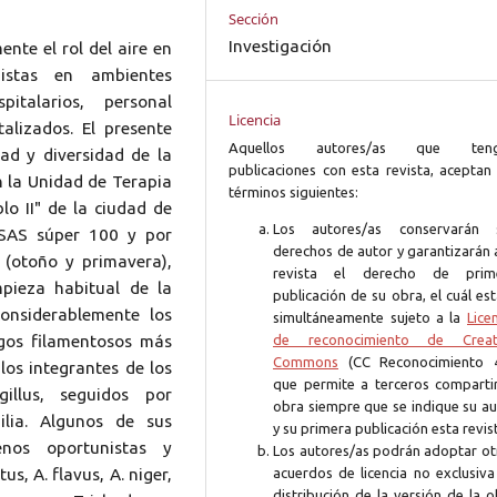
Sección
Investigación
nte el rol del aire en
nistas en ambientes
italarios, personal
Licencia
alizados. El presente
Aquellos autores/as que ten
dad y diversidad de la
publicaciones con esta revista, aceptan 
n la Unidad de Terapia
términos siguientes:
blo II" de la ciudad de
Los autores/as conservarán 
 SAS súper 100 y por
derechos de autor y garantizarán 
 (otoño y primavera),
revista el derecho de prim
pieza habitual de la
publicación de su obra, el cuál es
onsiderablemente los
simultáneamente sujeto a la
Lice
gos filamentosos más
de reconocimiento de Creat
Commons
(CC Reconocimiento 4
 los integrantes de los
que permite a terceros compartir
gillus, seguidos por
obra siempre que se indique su au
ilia. Algunos de sus
y su primera publicación esta revis
enos oportunistas y
Los autores/as podrán adoptar ot
s, A. flavus, A. niger,
acuerdos de licencia no exclusiva
distribución de la versión de la 