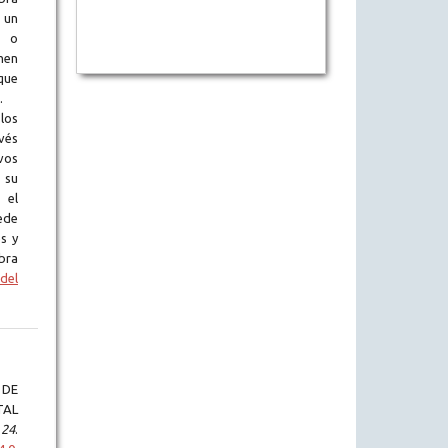
 un
l o
en
que
.
los
vés
vos
 su
 el
ede
s y
bra
del
 DE
TAL
,
24
.