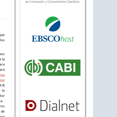
gan
los
sus
a la
era
tará
ncia
ive
.0)
 la
tor
ta.
ros
 de
obra