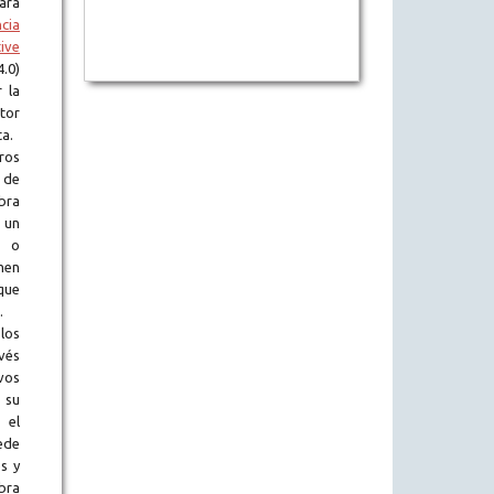
tará
ncia
ive
.0)
 la
tor
ta.
ros
 de
obra
 un
l o
en
que
.
los
vés
vos
 su
 el
ede
s y
bra