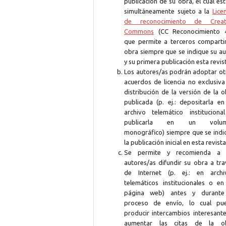
publicación de su obra, el cuál es
simultáneamente sujeto a la
Lice
de reconocimiento de Creat
Commons
(CC Reconocimiento 4
que permite a terceros compartir
obra siempre que se indique su au
y su primera publicación esta revis
Los autores/as podrán adoptar ot
acuerdos de licencia no exclusiva
distribución de la versión de la 
publicada (p. ej.: depositarla en
archivo telemático instituciona
publicarla en un volum
monográfico) siempre que se indi
la publicación inicial en esta revista
Se permite y recomienda a 
autores/as difundir su obra a tra
de Internet (p. ej.: en archi
telemáticos institucionales o en
página web) antes y durante
proceso de envío, lo cual pu
producir intercambios interesante
aumentar las citas de la o