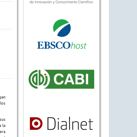
gan
los
sus
a la
era