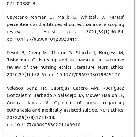
022-00880-8.
Cayetano-Penman J, Malik G, Whittall D. Nurses'
perceptions and attitudes about euthanasia: a scoping
review. J Holist Nurs. 2021;39(1):66-84.
doi:10.1177/0898010120923419.
Pesut B, Greig M, Thorne S, Storch J, Burgess M,
Tishelman C. Nursing and euthanasia: a narrative
review of the nursing ethics literature. Nurs Ethics.
2020;27(1):152-67. doi:10.1177/0969733019845127.
Velasco Sanz TR, Cabrejas Casero AM, Rodríguez
González Y, Barbado Albaladejo JA, Mower Hanlon LF,
Guerra Llamas MI. Opinions of nurses regarding
euthanasia and medically assisted suicide. Nurs Ethics.
2022;29(7-8):1721-38.
doi:10.1177/09697330221109940.