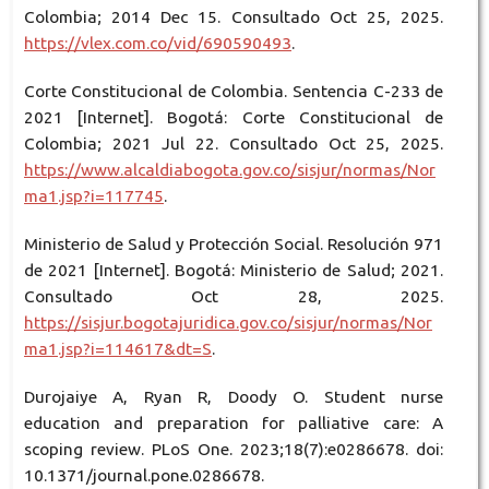
Colombia; 2014 Dec 15. Consultado Oct 25, 2025.
https://vlex.com.co/vid/690590493
.
Corte Constitucional de Colombia. Sentencia C-233 de
2021 [Internet]. Bogotá: Corte Constitucional de
Colombia; 2021 Jul 22. Consultado Oct 25, 2025.
https://www.alcaldiabogota.gov.co/sisjur/normas/Nor
ma1.jsp?i=117745
.
Ministerio de Salud y Protección Social. Resolución 971
de 2021 [Internet]. Bogotá: Ministerio de Salud; 2021.
Consultado Oct 28, 2025.
https://sisjur.bogotajuridica.gov.co/sisjur/normas/Nor
ma1.jsp?i=114617&dt=S
.
Durojaiye A, Ryan R, Doody O. Student nurse
education and preparation for palliative care: A
scoping review. PLoS One. 2023;18(7):e0286678. doi:
10.1371/journal.pone.0286678.