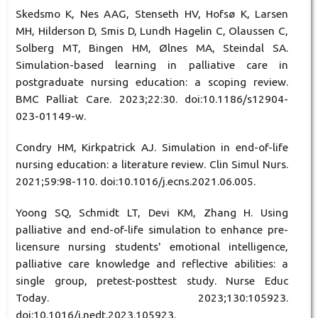
Skedsmo K, Nes AAG, Stenseth HV, Hofsø K, Larsen
MH, Hilderson D, Smis D, Lundh Hagelin C, Olaussen C,
Solberg MT, Bingen HM, Ølnes MA, Steindal SA.
Simulation-based learning in palliative care in
postgraduate nursing education: a scoping review.
BMC Palliat Care. 2023;22:30. doi:10.1186/s12904-
023-01149-w.
Condry HM, Kirkpatrick AJ. Simulation in end-of-life
nursing education: a literature review. Clin Simul Nurs.
2021;59:98-110. doi:10.1016/j.ecns.2021.06.005.
Yoong SQ, Schmidt LT, Devi KM, Zhang H. Using
palliative and end-of-life simulation to enhance pre-
licensure nursing students' emotional intelligence,
palliative care knowledge and reflective abilities: a
single group, pretest-posttest study. Nurse Educ
Today. 2023;130:105923.
doi:10.1016/j.nedt.2023.105923.