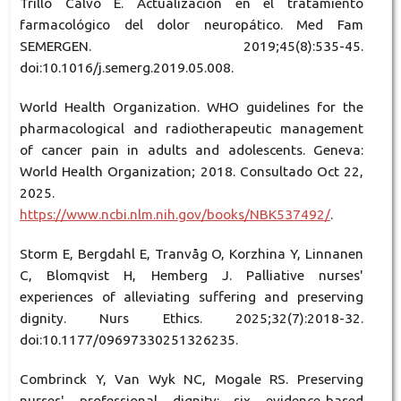
Trillo Calvo E. Actualización en el tratamiento
farmacológico del dolor neuropático. Med Fam
SEMERGEN. 2019;45(8):535-45.
doi:10.1016/j.semerg.2019.05.008.
World Health Organization. WHO guidelines for the
pharmacological and radiotherapeutic management
of cancer pain in adults and adolescents. Geneva:
World Health Organization; 2018. Consultado Oct 22,
2025.
https://www.ncbi.nlm.nih.gov/books/NBK537492/
.
Storm E, Bergdahl E, Tranvåg O, Korzhina Y, Linnanen
C, Blomqvist H, Hemberg J. Palliative nurses'
experiences of alleviating suffering and preserving
dignity. Nurs Ethics. 2025;32(7):2018-32.
doi:10.1177/09697330251326235.
Combrinck Y, Van Wyk NC, Mogale RS. Preserving
nurses' professional dignity: six evidence-based