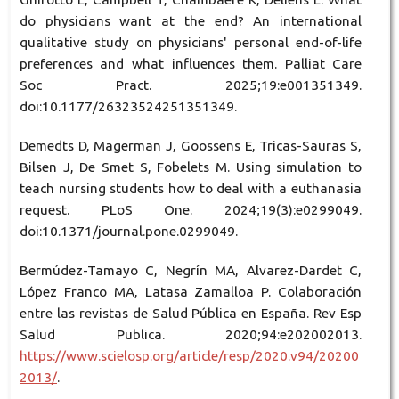
do physicians want at the end? An international
qualitative study on physicians' personal end-of-life
preferences and what influences them. Palliat Care
Soc Pract. 2025;19:e001351349.
doi:10.1177/26323524251351349.
Demedts D, Magerman J, Goossens E, Tricas-Sauras S,
Bilsen J, De Smet S, Fobelets M. Using simulation to
teach nursing students how to deal with a euthanasia
request. PLoS One. 2024;19(3):e0299049.
doi:10.1371/journal.pone.0299049.
Bermúdez-Tamayo C, Negrín MA, Alvarez-Dardet C,
López Franco MA, Latasa Zamalloa P. Colaboración
entre las revistas de Salud Pública en España. Rev Esp
Salud Publica. 2020;94:e202002013.
https://www.scielosp.org/article/resp/2020.v94/20200
2013/
.