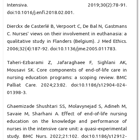
Intensiva. 2019;30(2):78-91.
doi:10.1016/j.enfi.2018.02.001.
Dierckx de Casterlé B, Verpoort C, De Bal N, Gastmans
C. Nurses' views on their involvement in euthanasia: a
qualitative study in Flanders (Belgium). J Med Ethics.
2006;32(4):187-92. doi:10.1136/jme.2005.011783.
Taheri-Ezbarami Z, Jafaraghaee F, Sighlani AK,
Mousavi SK. Core components of end-of-life care in
nursing education programs: a scoping review. BMC
Palliat Care. 2024;23:82. doi:10.1186/s12904-024-
01398-3.
Ghaemizade Shushtari SS, Molavynejad S, Adineh M,
Savaie M, Sharhani A. Effect of end-of-life nursing
education on the knowledge and performance of
nurses in the intensive care unit: a quasi-experimental
study. BMC Nurs. 2022;21:102. doi:10.1186/s12912-