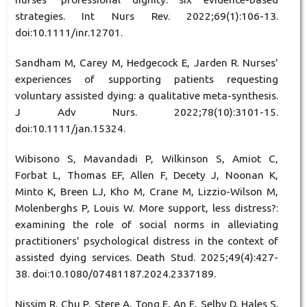
strategies. Int Nurs Rev. 2022;69(1):106-13.
doi:10.1111/inr.12701.
Sandham M, Carey M, Hedgecock E, Jarden R. Nurses'
experiences of supporting patients requesting
voluntary assisted dying: a qualitative meta-synthesis.
J Adv Nurs. 2022;78(10):3101-15.
doi:10.1111/jan.15324.
Wibisono S, Mavandadi P, Wilkinson S, Amiot C,
Forbat L, Thomas EF, Allen F, Decety J, Noonan K,
Minto K, Breen LJ, Kho M, Crane M, Lizzio-Wilson M,
Molenberghs P, Louis W. More support, less distress?:
examining the role of social norms in alleviating
practitioners' psychological distress in the context of
assisted dying services. Death Stud. 2025;49(4):427-
38. doi:10.1080/07481187.2024.2337189.
Nissim R, Chu P, Stere A, Tong E, An E, Selby D, Hales S.