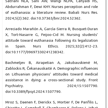
Satriani NLA, Sani AW, Wangi NLPA, Cahyadi HS,
Abdurrahman F, Dewi KHY. Nurses perception and role
of euthanasia: a literature review. Babali Nurs Res.
2024;5(2):362. doi:10.37363/bnr.2024.52362.
Arreciado Marañón A, García-Sierra R, Busquet-Duran
X, Tort-Nasarre G, Feijoo-Cid M. Nursing students'
attitude toward euthanasia following its legalization
in Spain. Nurs Ethics. 2025;32(2):412-23.
doi:10.1177/09697330241238342.
Bachmetjev B, Airapetian A, Jakubauskienė M,
Zablockis R, Čekanauskaitė A. Demographic influences
on Lithuanian physicians' attitudes toward medical
assistance in dying: a cross-sectional study. Front
Psychiatry. 2024;15:1507790.
doi:10.3389/fpsyt.2024.1507790.
Mroz S, Daenen F, Dierickx S, Mortier F, De Panfilis L,
Ghirotto L, Campbell T, Chambaere K, Deliens L. What