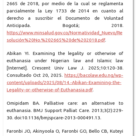
2665 de 2018, por medio de la cual se reglamenta
parcialmente la Ley 1733 de 2014 en cuanto al
derecho a suscribir el Documento de Voluntad
Anticipada. Bogotá; 2018.
https://www.minsalud.gov.co/Normatividad_Nuevo/Re
solución%20No.%202665%20de%202018.pdf
.
Abikan YI. Examining the legality or otherwise of
euthanasia under Nigerian law and Islamic law
[Internet]. Crescent Univ Law J. 2025;10:120-38.
Consultado Oct 20, 2025.
https://bacolaw.edu.ng/wp-
content/uploads/2025/08/14.-Abikan-Examining-the-
Legality-or-otherwise-of-Euthanasia.pdf
.
Omipidam BA. Palliative care: an alternative to
euthanasia. BMJ Support Palliat Care. 2013;3(2):229-
30. doi:10.1136/bmjspcare-2013-000491.13.
Faronbi JO, Akinyoola O, Faronbi GO, Bello CB, Kuteyi