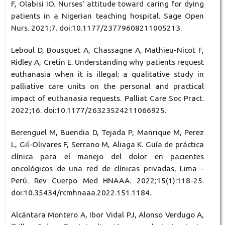
F, Olabisi IO. Nurses' attitude toward caring for dying
patients in a Nigerian teaching hospital. Sage Open
Nurs. 2021;7. doi:10.1177/23779608211005213.
Leboul D, Bousquet A, Chassagne A, Mathieu-Nicot F,
Ridley A, Cretin E. Understanding why patients request
euthanasia when it is illegal: a qualitative study in
palliative care units on the personal and practical
impact of euthanasia requests. Palliat Care Soc Pract.
2022;16. doi:10.1177/26323524211066925.
Berenguel M, Buendia D, Tejada P, Manrique M, Perez
L, Gil-Olivares F, Serrano M, Aliaga K. Guía de práctica
clínica para el manejo del dolor en pacientes
oncológicos de una red de clínicas privadas, Lima -
Perú. Rev Cuerpo Med HNAAA. 2022;15(1):118-25.
doi:10.35434/rcmhnaaa.2022.151.1184.
Alcántara Montero A, Ibor Vidal PJ, Alonso Verdugo A,