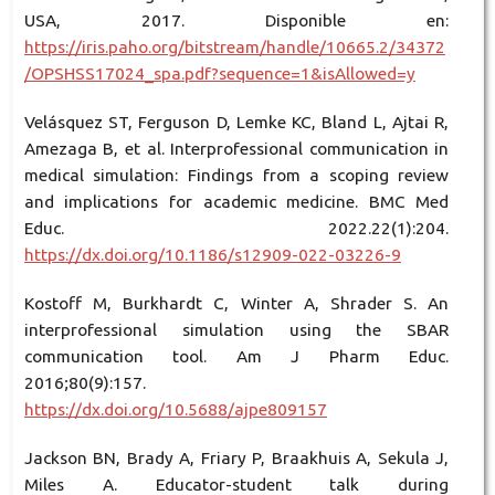
USA, 2017. Disponible en:
https://iris.paho.org/bitstream/handle/10665.2/34372
/OPSHSS17024_spa.pdf?sequence=1&isAllowed=y
Velásquez ST, Ferguson D, Lemke KC, Bland L, Ajtai R,
Amezaga B, et al. Interprofessional communication in
medical simulation: Findings from a scoping review
and implications for academic medicine. BMC Med
Educ. 2022.22(1):204.
https://dx.doi.org/10.1186/s12909-022-03226-9
Kostoff M, Burkhardt C, Winter A, Shrader S. An
interprofessional simulation using the SBAR
communication tool. Am J Pharm Educ.
2016;80(9):157.
https://dx.doi.org/10.5688/ajpe809157
Jackson BN, Brady A, Friary P, Braakhuis A, Sekula J,
Miles A. Educator-student talk during