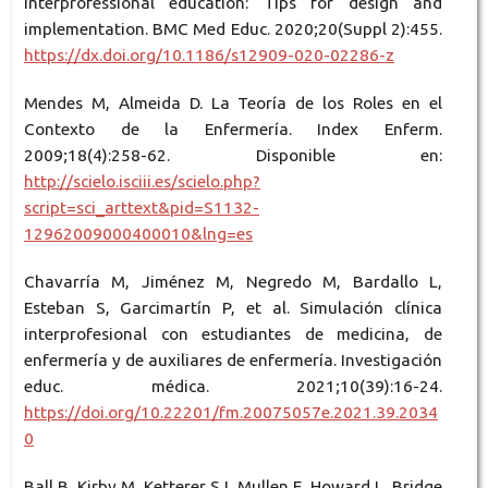
Interprofessional education: Tips for design and
implementation. BMC Med Educ. 2020;20(Suppl 2):455.
https://dx.doi.org/10.1186/s12909-020-02286-z
Mendes M, Almeida D. La Teoría de los Roles en el
Contexto de la Enfermería. Index Enferm.
2009;18(4):258-62. Disponible en:
http://scielo.isciii.es/scielo.php?
script=sci_arttext&pid=S1132-
12962009000400010&lng=es
Chavarría M, Jiménez M, Negredo M, Bardallo L,
Esteban S, Garcimartín P, et al. Simulación clínica
interprofesional con estudiantes de medicina, de
enfermería y de auxiliares de enfermería. Investigación
educ. médica. 2021;10(39):16-24.
https://doi.org/10.22201/fm.20075057e.2021.39.2034
0
Ball B, Kirby M, Ketterer SJ, Mullen E, Howard L, Bridge