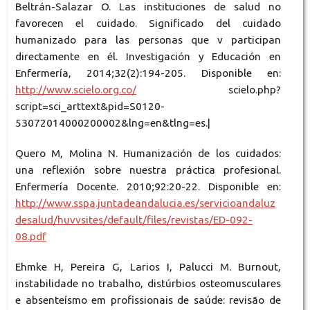
Beltrán-Salazar O. Las instituciones de salud no
favorecen el cuidado. Significado del cuidado
humanizado para las personas que v participan
directamente en él. Investigación y Educación en
Enfermería, 2014;32(2):194-205. Disponible en:
http://www.scielo.org.co/
scielo.php?
script=sci_arttext&pid=S0120-
53072014000200002&lng=en&tlng=es.|
Quero M, Molina N. Humanización de los cuidados:
una reflexión sobre nuestra práctica profesional.
Enfermería Docente. 2010;92:20-22. Disponible en:
http://www.sspa.juntadeandalucia.es/servicioandaluz
desalud/huvvsites/default/files/revistas/ED-092-
08.pdf
Ehmke H, Pereira G, Larios I, Palucci M. Burnout,
instabilidade no trabalho, distúrbios osteomusculares
e absenteísmo em profissionais de saúde: revisão de