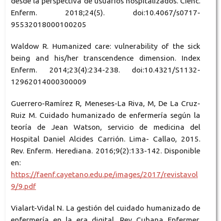
desde la perspectiva de usuarios hospitalizados. Cienc.
Enferm. 2018;24(5). doi:10.4067/s0717-
95532018000100205
Waldow R. Humanized care: vulnerability of the sick
being and his/her transcendence dimension. Index
Enferm. 2014;23(4):234-238. doi:10.4321/S1132-
12962014000300009
Guerrero-Ramírez R, Meneses-La Riva, M, De La Cruz-
Ruiz M. Cuidado humanizado de enfermería según la
teoría de Jean Watson, servicio de medicina del
Hospital Daniel Alcides Carrión. Lima- Callao, 2015.
Rev. Enferm. Herediana. 2016;9(2):133-142. Disponible
en:
https://faenf.cayetano.edu.pe/images/2017/revistavol
9/9.pdf
Vialart-Vidal N. La gestión del cuidado humanizado de
enfermería en la era digital. Rev Cubana Enfermer.