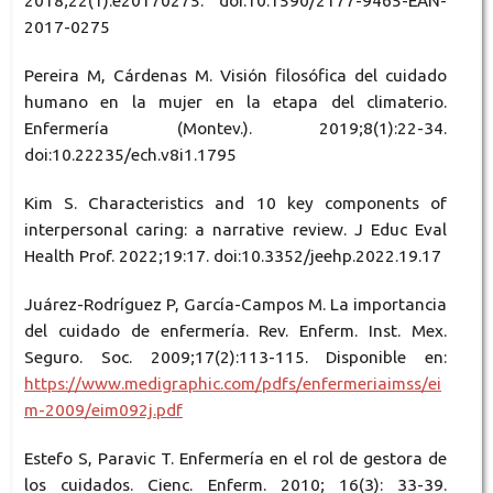
2018;22(1):e20170275. doi:10.1590/2177-9465-EAN-
2017-0275
Pereira M, Cárdenas M. Visión filosófica del cuidado
humano en la mujer en la etapa del climaterio.
Enfermería (Montev.). 2019;8(1):22-34.
doi:10.22235/ech.v8i1.1795
Kim S. Characteristics and 10 key components of
interpersonal caring: a narrative review. J Educ Eval
Health Prof. 2022;19:17. doi:10.3352/jeehp.2022.19.17
Juárez-Rodríguez P, García-Campos M. La importancia
del cuidado de enfermería. Rev. Enferm. Inst. Mex.
Seguro. Soc. 2009;17(2):113-115. Disponible en:
https://www.medigraphic.com/pdfs/enfermeriaimss/ei
m-2009/eim092j.pdf
Estefo S, Paravic T. Enfermería en el rol de gestora de
los cuidados. Cienc. Enferm. 2010; 16(3): 33-39.