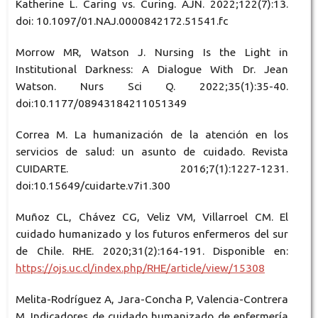
Katherine L. Caring vs. Curing. AJN. 2022;122(7):13.
doi: 10.1097/01.NAJ.0000842172.51541.fc
Morrow MR, Watson J. Nursing Is the Light in
Institutional Darkness: A Dialogue With Dr. Jean
Watson. Nurs Sci Q. 2022;35(1):35-40.
doi:10.1177/08943184211051349
Correa M. La humanización de la atención en los
servicios de salud: un asunto de cuidado. Revista
CUIDARTE. 2016;7(1):1227-1231.
doi:10.15649/cuidarte.v7i1.300
Muñoz CL, Chávez CG, Veliz VM, Villarroel CM. El
cuidado humanizado y los futuros enfermeros del sur
de Chile. RHE. 2020;31(2):164-191. Disponible en:
https://ojs.uc.cl/index.php/RHE/article/view/15308
Melita-Rodríguez A, Jara-Concha P, Valencia-Contrera
M. Indicadores de cuidado humanizado de enfermería