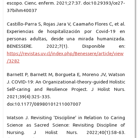
escopo. Cienc. enferm. 2021;27:37. doi:10.29393/ce27-
37bihm40037
Castillo-Parra S, Rojas Jara V, Caamaño Flores C, et al.
Experiencias de hospitalización por Covid-19 en
personas adultas, desde una mirada humanizada.
BENESSERE. 2022;7(1). Disponible en:
https://revistas.uv.cl/index.php/Benessere/article/view
/3282
Barnett P, Barnett M, Borgueta E, Moreno JV, Watson
J. COVID-19: An Organizational-theory-guided Holistic
Self-caring and Resilience Project. J Holist Nurs.
2021;39(4):325-335.
doi:10.1177/08980101211007007
Watson J. Revisiting 'Discipline' in Relation to Caring
Science as Sacred Science: Revisiting Discipline of
Nursing. J Holist Nurs. 2022;40(1):58-63.