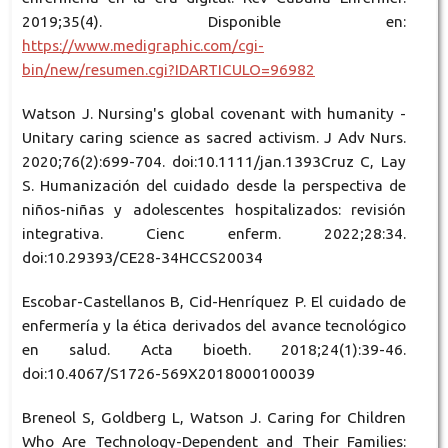
2019;35(4). Disponible en:
https://www.medigraphic.com/cgi-
bin/new/resumen.cgi?IDARTICULO=96982
Watson J. Nursing's global covenant with humanity -
Unitary caring science as sacred activism. J Adv Nurs.
2020;76(2):699-704. doi:10.1111/jan.1393Cruz C, Lay
S. Humanización del cuidado desde la perspectiva de
niños-niñas y adolescentes hospitalizados: revisión
integrativa. Cienc enferm. 2022;28:34.
doi:10.29393/CE28-34HCCS20034
Escobar-Castellanos B, Cid-Henríquez P. El cuidado de
enfermería y la ética derivados del avance tecnológico
en salud. Acta bioeth. 2018;24(1):39-46.
doi:10.4067/S1726-569X2018000100039
Breneol S, Goldberg L, Watson J. Caring for Children
Who Are Technology-Dependent and Their Families: