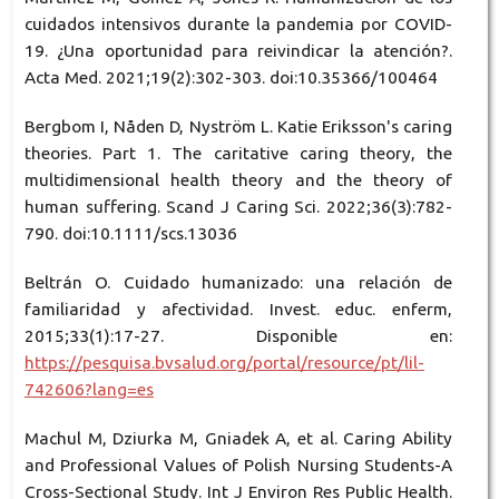
cuidados intensivos durante la pandemia por COVID-
19. ¿Una oportunidad para reivindicar la atención?.
Acta Med. 2021;19(2):302-303. doi:10.35366/100464
Bergbom I, Nåden D, Nyström L. Katie Eriksson's caring
theories. Part 1. The caritative caring theory, the
multidimensional health theory and the theory of
human suffering. Scand J Caring Sci. 2022;36(3):782-
790. doi:10.1111/scs.13036
Beltrán O. Cuidado humanizado: una relación de
familiaridad y afectividad. Invest. educ. enferm,
2015;33(1):17-27. Disponible en:
https://pesquisa.bvsalud.org/portal/resource/pt/lil-
742606?lang=es
Machul M, Dziurka M, Gniadek A, et al. Caring Ability
and Professional Values of Polish Nursing Students-A
Cross-Sectional Study. Int J Environ Res Public Health.