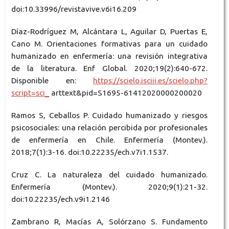
doi:10.33996/revistavive.v6i16.209
Díaz-Rodríguez M, Alcántara L, Aguilar D, Puertas E,
Cano M. Orientaciones formativas para un cuidado
humanizado en enfermería: una revisión integrativa
de la literatura. Enf Global. 2020;19(2):640-672.
Disponible en:
https://scielo.isciii.es/scielo.php?
script=sci_
arttext&pid=S1695-61412020000200020
Ramos S, Ceballos P. Cuidado humanizado y riesgos
psicosociales: una relación percibida por profesionales
de enfermería en Chile. Enfermería (Montev.).
2018;7(1):3-16. doi:10.22235/ech.v7i1.1537.
Cruz C. La naturaleza del cuidado humanizado.
Enfermería (Montev.). 2020;9(1):21-32.
doi:10.22235/ech.v9i1.2146
Zambrano R, Macías A, Solórzano S. Fundamento