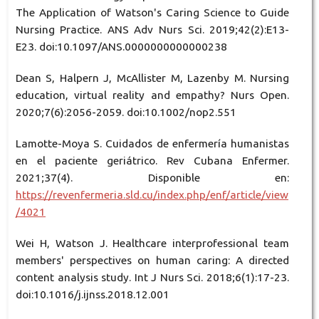
The Application of Watson's Caring Science to Guide
Nursing Practice. ANS Adv Nurs Sci. 2019;42(2):E13-
E23. doi:10.1097/ANS.0000000000000238
Dean S, Halpern J, McAllister M, Lazenby M. Nursing
education, virtual reality and empathy? Nurs Open.
2020;7(6):2056-2059. doi:10.1002/nop2.551
Lamotte-Moya S. Cuidados de enfermería humanistas
en el paciente geriátrico. Rev Cubana Enfermer.
2021;37(4). Disponible en:
https://revenfermeria.sld.cu/index.php/enf/article/view
/4021
Wei H, Watson J. Healthcare interprofessional team
members' perspectives on human caring: A directed
content analysis study. Int J Nurs Sci. 2018;6(1):17-23.
doi:10.1016/j.ijnss.2018.12.001