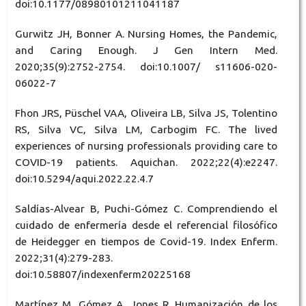
doi:10.1177/08980101211041187
Gurwitz JH, Bonner A. Nursing Homes, the Pandemic,
and Caring Enough. J Gen Intern Med.
2020;35(9):2752-2754. doi:10.1007/ s11606-020-
06022-7
Fhon JRS, Püschel VAA, Oliveira LB, Silva JS, Tolentino
RS, Silva VC, Silva LM, Carbogim FC. The lived
experiences of nursing professionals providing care to
COVID-19 patients. Aquichan. 2022;22(4):e2247.
doi:10.5294/aqui.2022.22.4.7
Saldías-Alvear B, Puchi-Gómez C. Comprendiendo el
cuidado de enfermería desde el referencial filosófico
de Heidegger en tiempos de Covid-19. Index Enferm.
2022;31(4):279-283.
doi:10.58807/indexenferm20225168
Martínez M, Gómez A, Jones R. Humanización de los