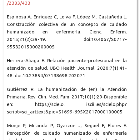
/2333/433
Espinosa A, Enríquez C, Leiva F, López M, Castañeda L.
Construcción colectiva de un concepto de cuidado
humanizado en enfermería. Cienc. Enferm.
2015;21(2):39-49. doi:10.4067/S0717-
95532015000200005
Herrera-Aliaga E. Relación paciente-profesional en la
atención de salud. UBO Health Journal. 2020;7(1):41-
48. doi:10.23854/07198698.202071
Gutiérrez R. La humanización de (en) la Atención
Primaria. Rev. Clin. Med. Fam. 2017;10(1):29-Disponible
en: https://scielo. isciii.es/scielo.php?
script=sci_arttext&pid=S1699-695X2017000100005
Monje P, Miranda P, Oyarzün J, Seguel F, Flores E.
Percepción de cuidado humanizado de enfermería