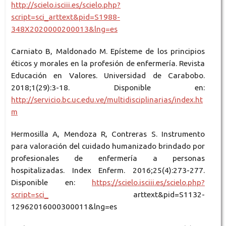
http://scielo.isciii.es/scielo.php?
script=sci_arttext&pid=S1988-
348X2020000200013&lng=es
Carniato B, Maldonado M. Epísteme de los principios
éticos y morales en la profesión de enfermería. Revista
Educación en Valores. Universidad de Carabobo.
2018;1(29):3-18. Disponible en:
http://servicio.bc.uc.edu.ve/multidisciplinarias/index.ht
m
Hermosilla A, Mendoza R, Contreras S. Instrumento
para valoración del cuidado humanizado brindado por
profesionales de enfermería a personas
hospitalizadas. Index Enferm. 2016;25(4):273-277.
Disponible en:
https://scielo.isciii.es/scielo.php?
script=sci_
arttext&pid=S1132-
12962016000300011&lng=es