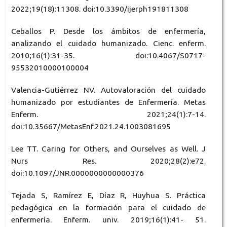
2022;19(18):11308. doi:10.3390/ijerph191811308
Ceballos P. Desde los ámbitos de enfermería,
analizando el cuidado humanizado. Cienc. enferm.
2010;16(1):31-35. doi:10.4067/S0717-
95532010000100004
Valencia-Gutiérrez NV. Autovaloración del cuidado
humanizado por estudiantes de Enfermería. Metas
Enferm. 2021;24(1):7-14.
doi:10.35667/MetasEnf.2021.24.1003081695
Lee TT. Caring for Others, and Ourselves as Well. J
Nurs Res. 2020;28(2):e72.
doi:10.1097/JNR.0000000000000376
Tejada S, Ramírez E, Díaz R, Huyhua S. Práctica
pedagógica en la formación para el cuidado de
enfermería. Enferm. univ. 2019;16(1):41- 51.