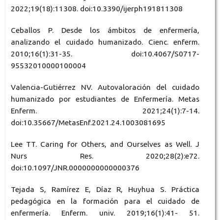
2022;19(18):11308. doi:10.3390/ijerph191811308
Ceballos P. Desde los ámbitos de enfermería,
analizando el cuidado humanizado. Cienc. enferm.
2010;16(1):31-35. doi:10.4067/S0717-
95532010000100004
Valencia-Gutiérrez NV. Autovaloración del cuidado
humanizado por estudiantes de Enfermería. Metas
Enferm. 2021;24(1):7-14.
doi:10.35667/MetasEnf.2021.24.1003081695
Lee TT. Caring for Others, and Ourselves as Well. J
Nurs Res. 2020;28(2):e72.
doi:10.1097/JNR.0000000000000376
Tejada S, Ramírez E, Díaz R, Huyhua S. Práctica
pedagógica en la formación para el cuidado de
enfermería. Enferm. univ. 2019;16(1):41- 51.