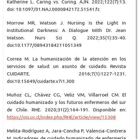
Katherine L. Caring vs. Curing. AJN. 2022;122(7):13.
doi: 10.1097/01.NAJ.0000842172.51541.fc
Morrow MR, Watson J. Nursing Is the Light in
Institutional Darkness: A Dialogue With Dr. Jean
Watson. Nurs Sci Q. 2022;35(1):35-40.
doi:10.1177/08943184211051349
Correa M. La humanización de la atención en los
servicios de salud: un asunto de cuidado. Revista
CUIDARTE. 2016;7(1):1227-1231.
doi:10.15649/cuidarte.v7i1.300
Muñoz CL, Chávez CG, Veliz VM, Villarroel CM. El
cuidado humanizado y los futuros enfermeros del sur
de Chile. RHE. 2020;31(2):164-191. Disponible en:
https://ojs.uc.cl/index.php/RHE/article/view/15308
Melita-Rodríguez A, Jara-Concha P, Valencia-Contrera
M. Indicadores de cuidado humanizado de enfermería