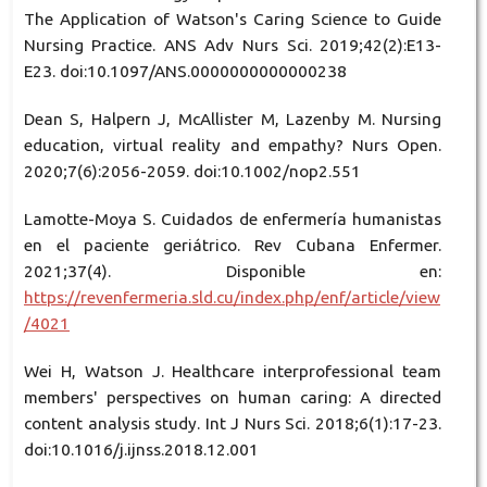
The Application of Watson's Caring Science to Guide
Nursing Practice. ANS Adv Nurs Sci. 2019;42(2):E13-
E23. doi:10.1097/ANS.0000000000000238
Dean S, Halpern J, McAllister M, Lazenby M. Nursing
education, virtual reality and empathy? Nurs Open.
2020;7(6):2056-2059. doi:10.1002/nop2.551
Lamotte-Moya S. Cuidados de enfermería humanistas
en el paciente geriátrico. Rev Cubana Enfermer.
2021;37(4). Disponible en:
https://revenfermeria.sld.cu/index.php/enf/article/view
/4021
Wei H, Watson J. Healthcare interprofessional team
members' perspectives on human caring: A directed
content analysis study. Int J Nurs Sci. 2018;6(1):17-23.
doi:10.1016/j.ijnss.2018.12.001