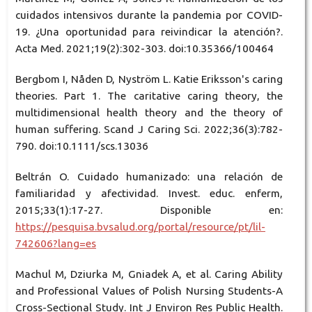
cuidados intensivos durante la pandemia por COVID-
19. ¿Una oportunidad para reivindicar la atención?.
Acta Med. 2021;19(2):302-303. doi:10.35366/100464
Bergbom I, Nåden D, Nyström L. Katie Eriksson's caring
theories. Part 1. The caritative caring theory, the
multidimensional health theory and the theory of
human suffering. Scand J Caring Sci. 2022;36(3):782-
790. doi:10.1111/scs.13036
Beltrán O. Cuidado humanizado: una relación de
familiaridad y afectividad. Invest. educ. enferm,
2015;33(1):17-27. Disponible en:
https://pesquisa.bvsalud.org/portal/resource/pt/lil-
742606?lang=es
Machul M, Dziurka M, Gniadek A, et al. Caring Ability
and Professional Values of Polish Nursing Students-A
Cross-Sectional Study. Int J Environ Res Public Health.