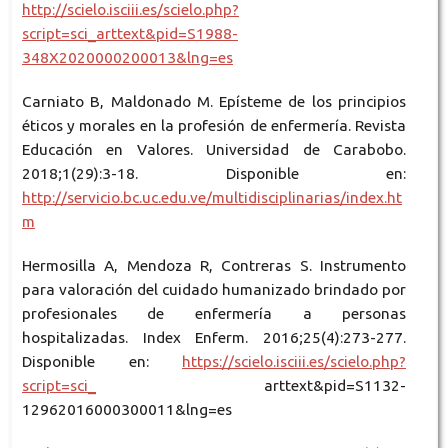
http://scielo.isciii.es/scielo.php?
script=sci_arttext&pid=S1988-
348X2020000200013&lng=es
Carniato B, Maldonado M. Epísteme de los principios
éticos y morales en la profesión de enfermería. Revista
Educación en Valores. Universidad de Carabobo.
2018;1(29):3-18. Disponible en:
http://servicio.bc.uc.edu.ve/multidisciplinarias/index.ht
m
Hermosilla A, Mendoza R, Contreras S. Instrumento
para valoración del cuidado humanizado brindado por
profesionales de enfermería a personas
hospitalizadas. Index Enferm. 2016;25(4):273-277.
Disponible en:
https://scielo.isciii.es/scielo.php?
script=sci_
arttext&pid=S1132-
12962016000300011&lng=es