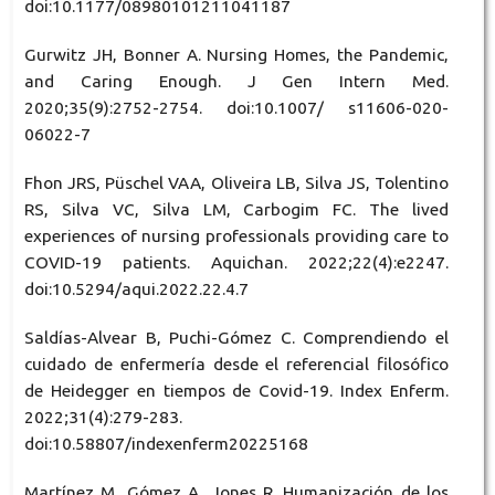
doi:10.1177/08980101211041187
Gurwitz JH, Bonner A. Nursing Homes, the Pandemic,
and Caring Enough. J Gen Intern Med.
2020;35(9):2752-2754. doi:10.1007/ s11606-020-
06022-7
Fhon JRS, Püschel VAA, Oliveira LB, Silva JS, Tolentino
RS, Silva VC, Silva LM, Carbogim FC. The lived
experiences of nursing professionals providing care to
COVID-19 patients. Aquichan. 2022;22(4):e2247.
doi:10.5294/aqui.2022.22.4.7
Saldías-Alvear B, Puchi-Gómez C. Comprendiendo el
cuidado de enfermería desde el referencial filosófico
de Heidegger en tiempos de Covid-19. Index Enferm.
2022;31(4):279-283.
doi:10.58807/indexenferm20225168
Martínez M, Gómez A, Jones R. Humanización de los