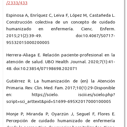
/2333/433
Espinosa A, Enríquez C, Leiva F, López M, Castañeda L.
Construcción colectiva de un concepto de cuidado
humanizado en enfermería. Cienc. Enferm.
2015;21(2):39-49. doi:10.4067/S0717-
95532015000200005
Herrera-Aliaga E. Relación paciente-profesional en la
atención de salud. UBO Health Journal. 2020;7(1):41-
48. doi:10.23854/07198698.202071
Gutiérrez R. La humanización de (en) la Atención
Primaria. Rev. Clin. Med. Fam. 2017;10(1):29-Disponible
en: https://scielo. isciii.es/scielo.php?
script=sci_arttext&pid=S1699-695X2017000100005
Monje P, Miranda P, Oyarzün J, Seguel F, Flores E.
Percepción de cuidado humanizado de enfermería