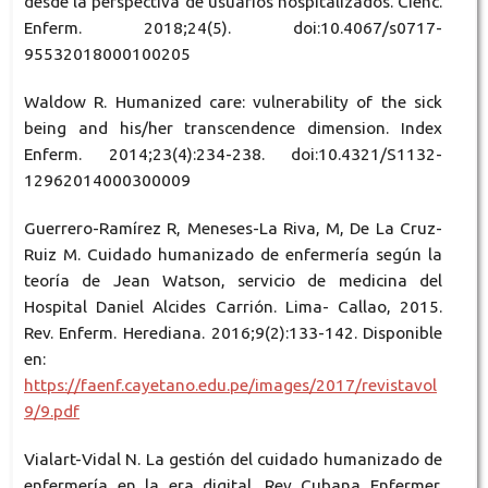
desde la perspectiva de usuarios hospitalizados. Cienc.
Enferm. 2018;24(5). doi:10.4067/s0717-
95532018000100205
Waldow R. Humanized care: vulnerability of the sick
being and his/her transcendence dimension. Index
Enferm. 2014;23(4):234-238. doi:10.4321/S1132-
12962014000300009
Guerrero-Ramírez R, Meneses-La Riva, M, De La Cruz-
Ruiz M. Cuidado humanizado de enfermería según la
teoría de Jean Watson, servicio de medicina del
Hospital Daniel Alcides Carrión. Lima- Callao, 2015.
Rev. Enferm. Herediana. 2016;9(2):133-142. Disponible
en:
https://faenf.cayetano.edu.pe/images/2017/revistavol
9/9.pdf
Vialart-Vidal N. La gestión del cuidado humanizado de
enfermería en la era digital. Rev Cubana Enfermer.