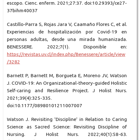
escopo. Cienc. enferm. 2021;27:37. doi:10.29393/ce27-
37bihm40037
Castillo-Parra S, Rojas Jara V, Caamaño Flores C, et al.
Experiencias de hospitalización por Covid-19 en
personas adultas, desde una mirada humanizada.
BENESSERE. 2022;7(1). Disponible en:
https://revistas.uv.cl/index.php/Benessere/article/view
/3282
Barnett P, Barnett M, Borgueta E, Moreno JV, Watson
J. COVID-19: An Organizational-theory-guided Holistic
Self-caring and Resilience Project. J Holist Nurs.
2021;39(4):325-335.
doi:10.1177/08980101211007007
Watson J. Revisiting 'Discipline' in Relation to Caring
Science as Sacred Science: Revisiting Discipline of
Nursing. J Holist Nurs. 2022;40(1):58-63.