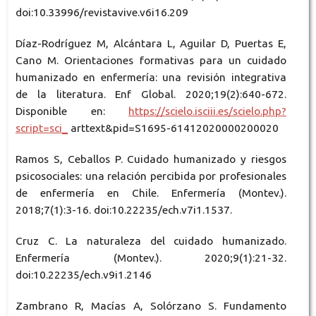
doi:10.33996/revistavive.v6i16.209
Díaz-Rodríguez M, Alcántara L, Aguilar D, Puertas E,
Cano M. Orientaciones formativas para un cuidado
humanizado en enfermería: una revisión integrativa
de la literatura. Enf Global. 2020;19(2):640-672.
Disponible en:
https://scielo.isciii.es/scielo.php?
script=sci_
arttext&pid=S1695-61412020000200020
Ramos S, Ceballos P. Cuidado humanizado y riesgos
psicosociales: una relación percibida por profesionales
de enfermería en Chile. Enfermería (Montev.).
2018;7(1):3-16. doi:10.22235/ech.v7i1.1537.
Cruz C. La naturaleza del cuidado humanizado.
Enfermería (Montev.). 2020;9(1):21-32.
doi:10.22235/ech.v9i1.2146
Zambrano R, Macías A, Solórzano S. Fundamento