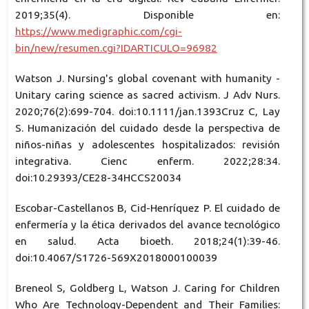
2019;35(4). Disponible en:
https://www.medigraphic.com/cgi-
bin/new/resumen.cgi?IDARTICULO=96982
Watson J. Nursing's global covenant with humanity -
Unitary caring science as sacred activism. J Adv Nurs.
2020;76(2):699-704. doi:10.1111/jan.1393Cruz C, Lay
S. Humanización del cuidado desde la perspectiva de
niños-niñas y adolescentes hospitalizados: revisión
integrativa. Cienc enferm. 2022;28:34.
doi:10.29393/CE28-34HCCS20034
Escobar-Castellanos B, Cid-Henríquez P. El cuidado de
enfermería y la ética derivados del avance tecnológico
en salud. Acta bioeth. 2018;24(1):39-46.
doi:10.4067/S1726-569X2018000100039
Breneol S, Goldberg L, Watson J. Caring for Children
Who Are Technology-Dependent and Their Families: