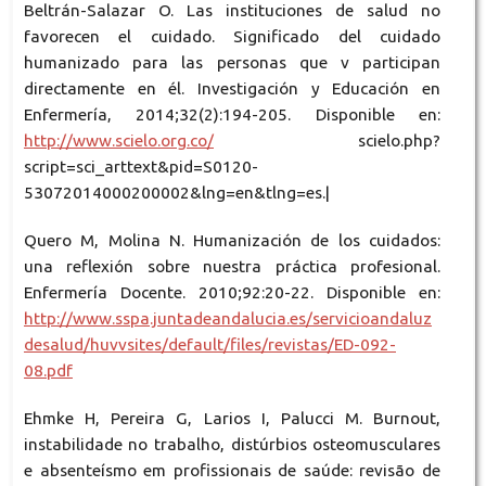
Beltrán-Salazar O. Las instituciones de salud no
favorecen el cuidado. Significado del cuidado
humanizado para las personas que v participan
directamente en él. Investigación y Educación en
Enfermería, 2014;32(2):194-205. Disponible en:
http://www.scielo.org.co/
scielo.php?
script=sci_arttext&pid=S0120-
53072014000200002&lng=en&tlng=es.|
Quero M, Molina N. Humanización de los cuidados:
una reflexión sobre nuestra práctica profesional.
Enfermería Docente. 2010;92:20-22. Disponible en:
http://www.sspa.juntadeandalucia.es/servicioandaluz
desalud/huvvsites/default/files/revistas/ED-092-
08.pdf
Ehmke H, Pereira G, Larios I, Palucci M. Burnout,
instabilidade no trabalho, distúrbios osteomusculares
e absenteísmo em profissionais de saúde: revisão de