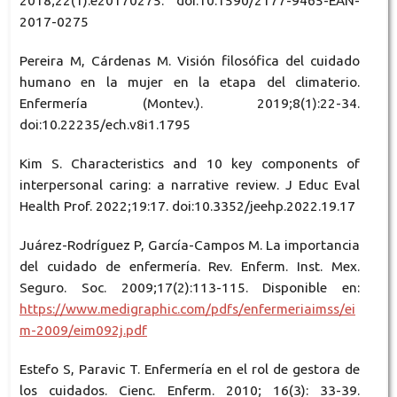
2018;22(1):e20170275. doi:10.1590/2177-9465-EAN-
2017-0275
Pereira M, Cárdenas M. Visión filosófica del cuidado
humano en la mujer en la etapa del climaterio.
Enfermería (Montev.). 2019;8(1):22-34.
doi:10.22235/ech.v8i1.1795
Kim S. Characteristics and 10 key components of
interpersonal caring: a narrative review. J Educ Eval
Health Prof. 2022;19:17. doi:10.3352/jeehp.2022.19.17
Juárez-Rodríguez P, García-Campos M. La importancia
del cuidado de enfermería. Rev. Enferm. Inst. Mex.
Seguro. Soc. 2009;17(2):113-115. Disponible en:
https://www.medigraphic.com/pdfs/enfermeriaimss/ei
m-2009/eim092j.pdf
Estefo S, Paravic T. Enfermería en el rol de gestora de
los cuidados. Cienc. Enferm. 2010; 16(3): 33-39.