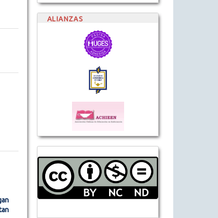
ALIANZAS
gan
tan