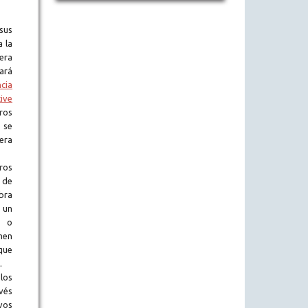
sus
a la
era
tará
ncia
ive
ros
 se
era
ros
 de
obra
 un
l o
en
que
.
los
vés
vos